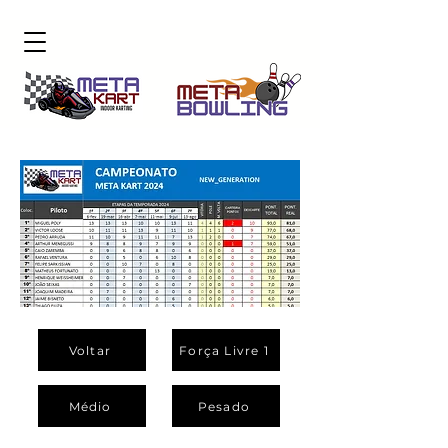
Voltar
Força Livre 1
Médio
Pesado