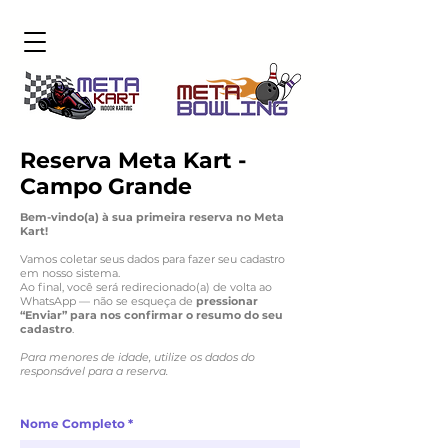
Reserva Meta Kart -
Campo Grande
Bem-vindo(a) à sua primeira reserva no Meta
Kart!
Vamos coletar seus dados para fazer seu cadastro
em nosso sistema.
Ao final, você será redirecionado(a) de volta ao
WhatsApp — não se esqueça de
pressionar
“Enviar” para nos confirmar o resumo do seu
cadastro
.
Para menores de idade, utilize os dados do
responsável para a reserva.
Nome Completo