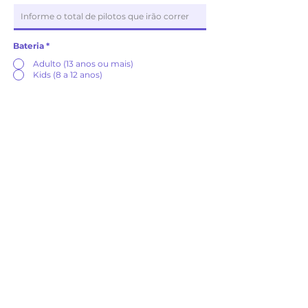
Bateria
*
Adulto (13 anos ou mais)
Kids (8 a 12 anos)
⚠️ Importante: Você chegou ao fim do
formulário
Após clicar em
“Continuar para o WhatsApp”
abaixo, envie a mensagem assim que estiver lá
para que nossa equipe receba o resumo e
finalize sua reserva.
Continuar para o WhatsApp
Política de Participação
Infantil
Crianças só podem participar a partir de
8 anos,
com altura
mínima de
1,28m
, e em horário especifícos. Entre em contato com
sua unidade de preferência para confirmar os horários disponíveis
para as baterias infantis.